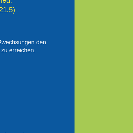
neu."
21,5)
roßwechsungen den
zu erreichen.