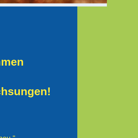
ommen
chsungen!