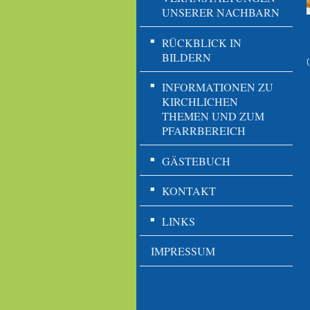
UNSERER NACHBARN
RÜCKBLICK IN
BILDERN
INFORMATIONEN ZU
KIRCHLICHEN
THEMEN UND ZUM
PFARRBEREICH
GÄSTEBUCH
KONTAKT
LINKS
IMPRESSUM